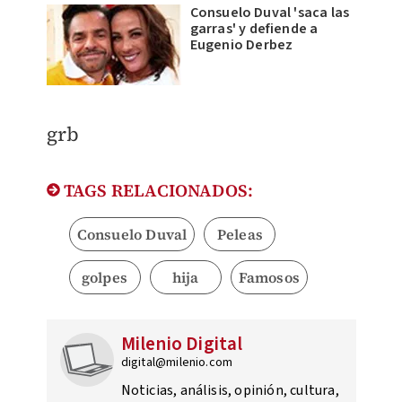
Consuelo Duval 'saca las
garras' y defiende a
Eugenio Derbez
grb
TAGS RELACIONADOS:
Consuelo Duval
Peleas
golpes
hija
Famosos
Milenio Digital
digital@milenio.com
Noticias, análisis, opinión, cultura,