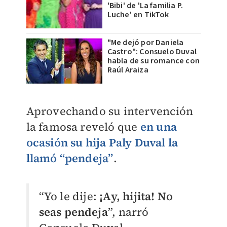
'Bibi' de 'La familia P.
Luche' en TikTok
"Me dejó por Daniela
Castro": Consuelo Duval
habla de su romance con
Raúl Araiza
Aprovechando su intervención
la famosa reveló que
en una
ocasión su hija Paly Duval la
llamó “pendeja”
.
“Yo le dije:
¡Ay, hijita! No
seas pendeja
”, narró