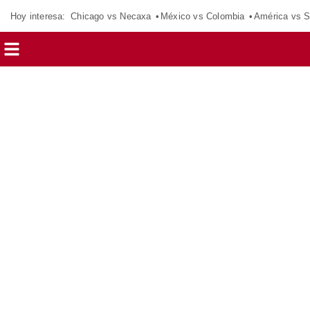
Hoy interesa:
Chicago vs Necaxa
México vs Colombia
América vs S