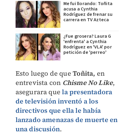
Me fui llorando: Toñita
acusa a Cynthia
Rodríguez de frenar su
carrera en TV Azteca
¿Fue grosera? Laura G
'enfrenta' a Cynthia
Rodríguez en 'VLA' por
petición de 'perreo'
Esto luego de que
Toñita,
en
entrevista con
Chisme No Like
,
asegurara que
la presentadora
de televisión inventó a los
directivos que ella le había
lanzado amenazas de muerte en
una discusión
.