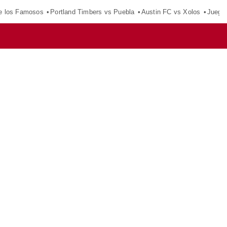
e los Famosos
Portland Timbers vs Puebla
Austin FC vs Xolos
Juego