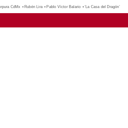
púrpura CdMx
Rubén Lira
Pablo Víctor Balario
‘La Casa del Dragón’