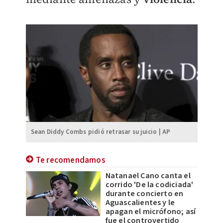
Sean Diddy Combs pidió retrasar su juicio | AP
Te recomendamos
Natanael Cano canta el
corrido 'De la codiciada'
durante concierto en
Aguascalientes y le
apagan el micrófono; así
fue el controvertido