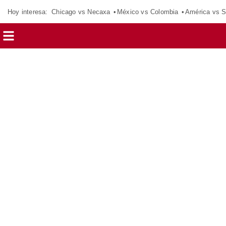
Hoy interesa:
Chicago vs Necaxa
México vs Colombia
América vs S