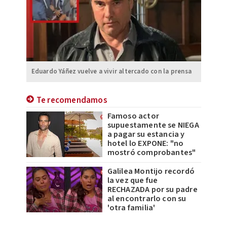
Eduardo Yáñez vuelve a vivir altercado con la prensa
Te recomendamos
Famoso actor
supuestamente se NIEGA
a pagar su estancia y
hotel lo EXPONE: "no
mostró comprobantes"
Galilea Montijo recordó
la vez que fue
RECHAZADA por su padre
al encontrarlo con su
'otra familia'