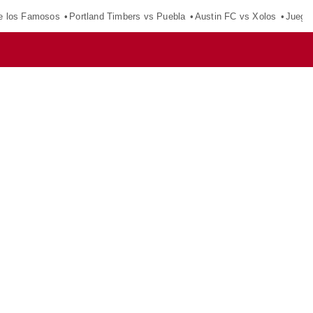
e los Famosos
Portland Timbers vs Puebla
Austin FC vs Xolos
Juego