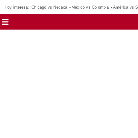
Hoy interesa:
Chicago vs Necaxa
México vs Colombia
América vs S