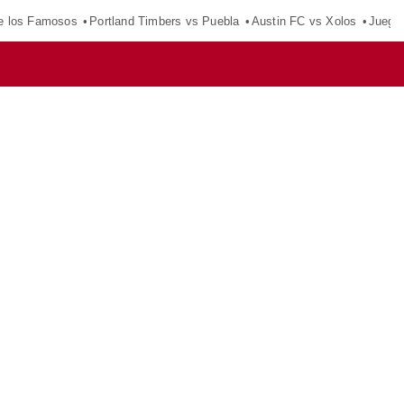
e los Famosos
Portland Timbers vs Puebla
Austin FC vs Xolos
Juego