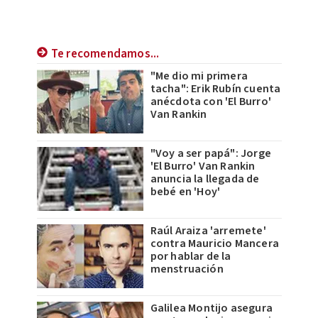
Te recomendamos...
"Me dio mi primera
tacha": Erik Rubín cuenta
anécdota con 'El Burro'
Van Rankin
"Voy a ser papá": Jorge
'El Burro' Van Rankin
anuncia la llegada de
bebé en 'Hoy'
Raúl Araiza 'arremete'
contra Mauricio Mancera
por hablar de la
menstruación
Galilea Montijo asegura