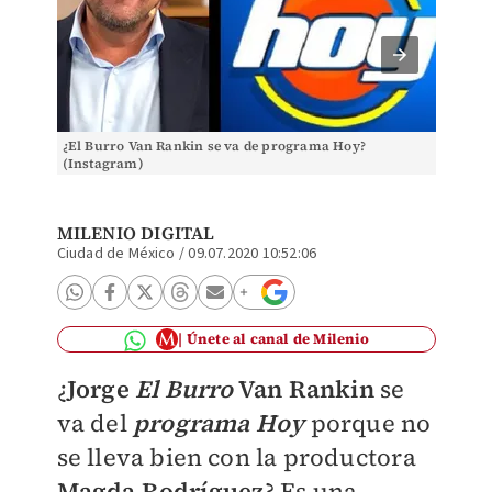
¿El Burro Van Rankin se va de programa Hoy?
¿El Bur
(Instagram)
de Magd
MILENIO DIGITAL
Ciudad de México
/
09.07.2020 10:52:06
Únete al canal de Milenio
¿
Jorge
El Burro
Van Rankin
se
va del
programa Hoy
porque no
se lleva bien con la productora
Magda Rodríguez
? Es una