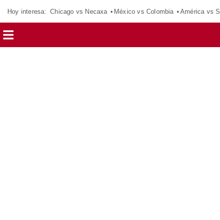
Hoy interesa:
Chicago vs Necaxa
México vs Colombia
América vs S