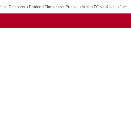
e los Famosos
Portland Timbers vs Puebla
Austin FC vs Xolos
Juego