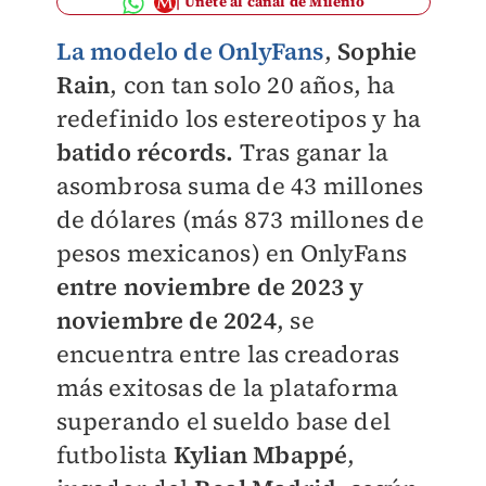
Únete al canal de Milenio
La modelo de OnlyFans
,
Sophie
Rain
, con tan solo 20 años, ha
redefinido los estereotipos y ha
batido récords.
Tras ganar la
asombrosa suma de 43 millones
de dólares (más
873 millones de
pesos mexicanos
) en OnlyFans
entre noviembre de 2023 y
noviembre de 2024
, se
encuentra entre las creadoras
más exitosas de la plataforma
superando
el sueldo base del
futbolista
Kylian Mbappé
,