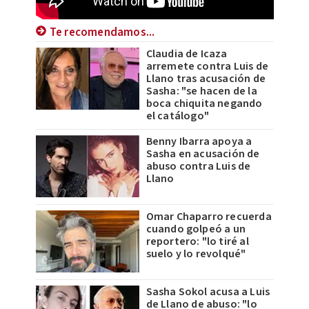
Te recomendamos...
Claudia de Icaza
arremete contra Luis de
Llano tras acusación de
Sasha: "se hacen de la
boca chiquita negando
el catálogo"
Benny Ibarra apoya a
Sasha en acusación de
abuso contra Luis de
Llano
Omar Chaparro recuerda
cuando golpeó a un
reportero: "lo tiré al
suelo y lo revolqué"
Sasha Sokol acusa a Luis
de Llano de abuso: "lo