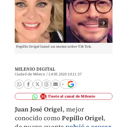
Pepillo Origel lanzó un meme sobre Tik Tok.
'Pepill
¿Indire
MILENIO DIGITAL
Ciudad de México
/
14.05.2020 10:11:37
Únete al canal de Milenio
Juan José Origel
, mejor
conocido como
Pepillo Origel
,
de nueva cuenta
volvió a causar