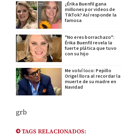
¿Érika Buenfil gana
millones por videos de
TikTok? Así responde la
famosa
"No eres borrachazo":
Érika Buenfil revela la
fuerte plática que tuvo
con su hijo
Me volví loco: Pepillo
Origel llora al recordar la
muerte de su madre en
Navidad
​grb
TAGS RELACIONADOS: