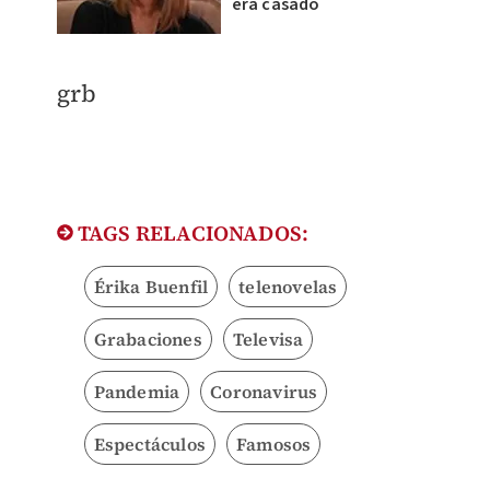
era casado
grb​
TAGS RELACIONADOS:
Érika Buenfil
telenovelas
Grabaciones
Televisa
Pandemia
Coronavirus
Espectáculos
Famosos