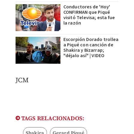
Conductores de 'Hoy'
CONFIRMAN que Piqué
visitó Televisa; esta fue
la razón
Escorpión Dorado trollea
a Piqué con canción de
Shakira y Bizarrap;
"déjalo así" | VIDEO
JCM
TAGS RELACIONADOS:
Shakira
Gerard Piqué