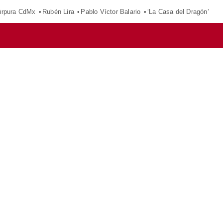
púrpura CdMx
Rubén Lira
Pablo Víctor Balario
‘La Casa del Dragón’