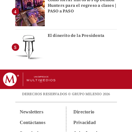
Hunters para el regreso a clases |
PASO a PASO
El dinerito de la Presidenta
DERECHOS RESERVADOS © GRUPO MILENIO 2026
Newsletters
Directorio
Contáctanos
Privacidad