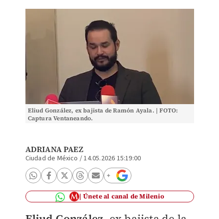
Eliud González, ex bajista de Ramón Ayala. | FOTO:
Captura Ventaneando.
ADRIANA PAEZ
Ciudad de México
/
14.05.2026 15:19:00
Únete al canal de Milenio
Eliud González
, ex bajista de la