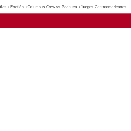
tlas
Exatlón
Columbus Crew vs Pachuca
Juegos Centroamericanos