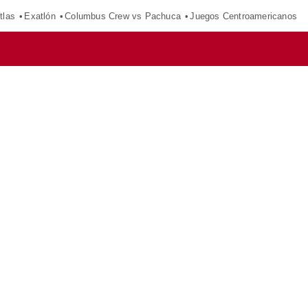
tlas
Exatlón
Columbus Crew vs Pachuca
Juegos Centroamericanos