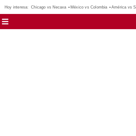
Hoy interesa:
Chicago vs Necaxa
México vs Colombia
América vs S