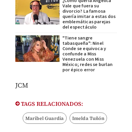
¿Cómo quería Angélica
Vale que fuera su
divorcio? La famosa
quería imitar a estas dos
emblemáticas parejas
del espectáculo
"Tiene sangre
tabasqueña": Ninel
Conde se equivoca y
confunde a Miss
Venezuela con Miss
México; redes se burlan
por épico error
JCM
TAGS RELACIONADOS:
Maribel Guardia
Imelda Tuñón