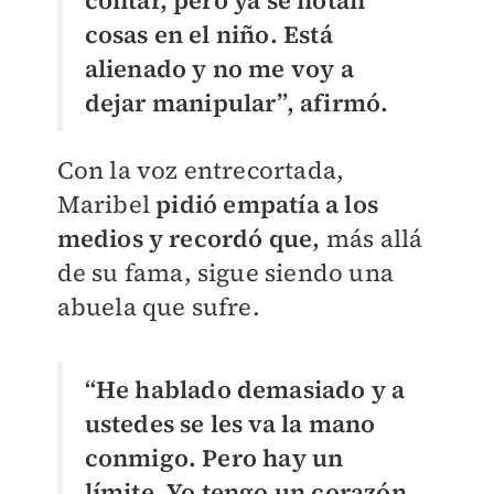
contar, pero ya se notan
cosas en el niño. Está
alienado y no me voy a
dejar manipular”, afirmó.
Con la voz entrecortada,
Maribel
pidió empatía a los
medios y recordó que,
más allá
de su fama, sigue siendo una
abuela que sufre.
“He hablado demasiado y a
ustedes se les va la mano
conmigo. Pero hay un
límite. Yo tengo un corazón,