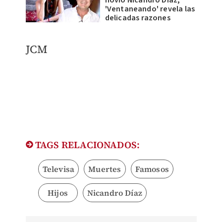
'Ventaneando' revela las
delicadas razones
JCM
TAGS RELACIONADOS:
Televisa
Muertes
Famosos
Hijos
Nicandro Díaz