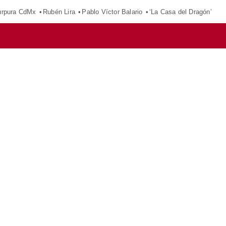
púrpura CdMx
Rubén Lira
Pablo Víctor Balario
‘La Casa del Dragón’