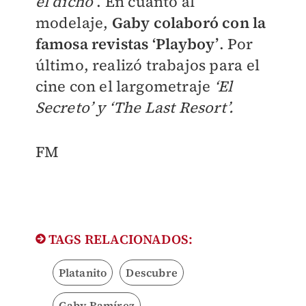
el dicho’
. En cuanto al
modelaje,
Gaby colaboró con la
famosa revistas ‘Playboy’
. Por
último, realizó trabajos para el
cine con el largometraje
‘El
Secreto’ y ‘The Last Resort’.
FM
TAGS RELACIONADOS:
Platanito
Descubre
Gaby Ramírez