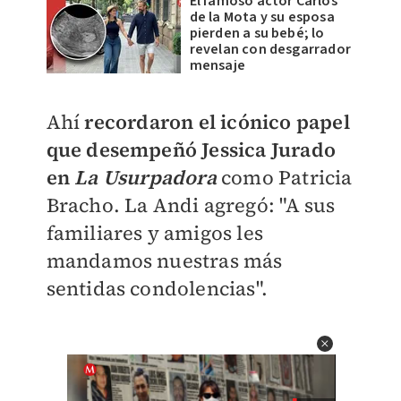
El famoso actor Carlos
de la Mota y su esposa
pierden a su bebé; lo
revelan con desgarrador
mensaje
Ahí
recordaron el icónico papel
que desempeñó Jessica Jurado
en
La Usurpadora
como
Patricia
Bracho. La Andi agregó: "
A sus
familiares y amigos les
mandamos nuestras más
sentidas condolencias".