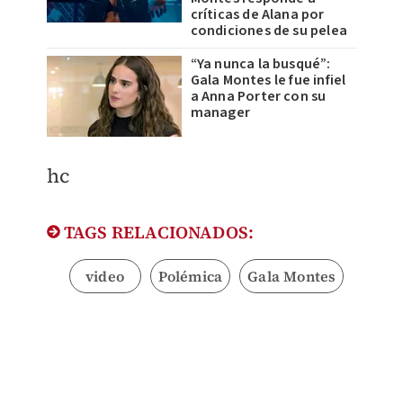
críticas de Alana por
condiciones de su pelea
“Ya nunca la busqué”:
Gala Montes le fue infiel
a Anna Porter con su
manager
hc
TAGS RELACIONADOS:
video
Polémica
Gala Montes