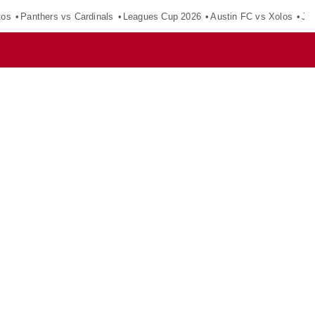
tos
Panthers vs Cardinals
Leagues Cup 2026
Austin FC vs Xolos
Ju