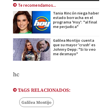
Te recomendamos...
Tania Rincón niega haber
estado borracha en el
programa 'Hoy': "al final
me perjudica"
Galilea Montijo cuenta
que su mayor 'crush' es
Johnny Depp: "Si lo veo
me desmayo"
hc
TAGS RELACIONADOS:
Galilea Montijo