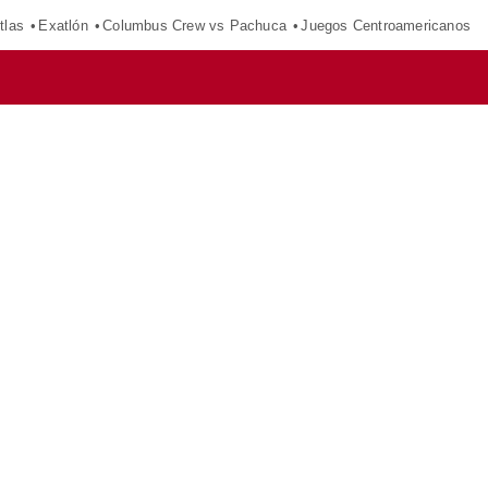
tlas
Exatlón
Columbus Crew vs Pachuca
Juegos Centroamericanos