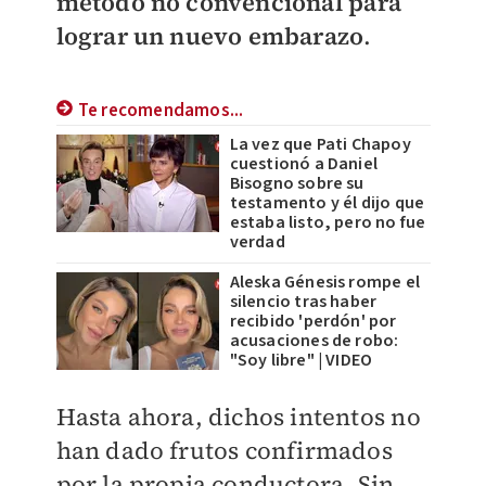
método no convencional para
lograr un nuevo embarazo
.
Te recomendamos...
La vez que Pati Chapoy
cuestionó a Daniel
Bisogno sobre su
testamento y él dijo que
estaba listo, pero no fue
verdad
Aleska Génesis rompe el
silencio tras haber
recibido 'perdón' por
acusaciones de robo:
"Soy libre" | VIDEO
Hasta ahora, dichos intentos no
han dado frutos confirmados
por la propia conductora. Sin