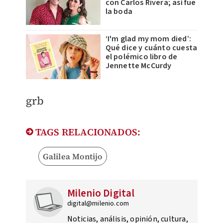
con Carlos Rivera; así fue
la boda
‘I'm glad my mom died’:
Qué dice y cuánto cuesta
el polémico libro de
Jennette McCurdy
grb
TAGS RELACIONADOS:
Galilea Montijo
Milenio Digital
digital@milenio.com
Noticias, análisis, opinión, cultura,