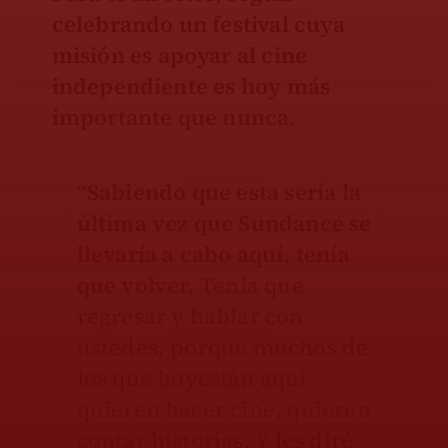
celebrando un festival cuya
misión es apoyar al cine
independiente es hoy más
importante que nunca.
“
Sabiendo que esta sería la
última vez que Sundance se
llevaría a cabo aquí, tenía
que volver.
Tenía que
regresar y hablar con
ustedes, porque muchos de
los que hoyestán aquí
quieren hacer cine, quieren
contar historias. Y
les diré