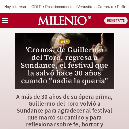
Hoy interesa:
LCDLF
Posicionamiento
Venustiano Carranza
Ruffo 
REGÍSTRATE
'Cronos', de Guillermo
del Toro, regresa a
Sundance, el festival que
la salvó hace 30 años
cuando "nadie la quería"
A más de 30 años de su ópera prima,
Guillermo del Toro volvió a
Sundance para agradecer al festival
que marcó su camino y para
reflexionar sobre fe, horror y