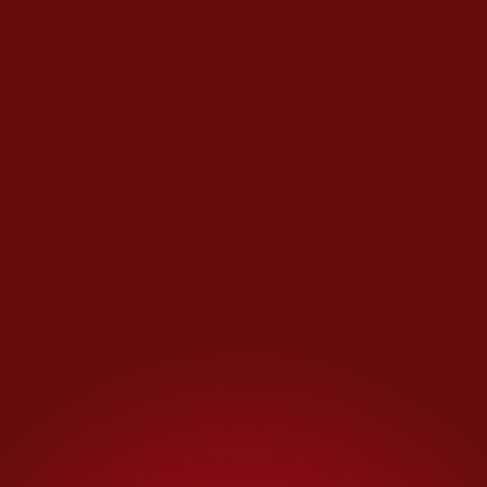
Yo le respondía: ‘Bueno,
entonces quítame la Biblia’.
El Antiguo Testamento está
lleno de decapitaciones,
desollamientos, gente
quemada viva sobre brasas,
de todo. Ella solía poner
corcholatas boca arriba
dentro de mis zapatos para
que sangrara por Jesús, y yo
iba al colegio sangrando.
Luego mi madre descubrió
que mis calcetines estaban
completamente cubiertos