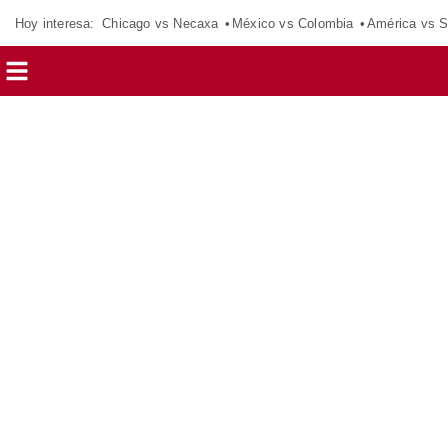
Hoy interesa:
Chicago vs Necaxa
México vs Colombia
América vs S