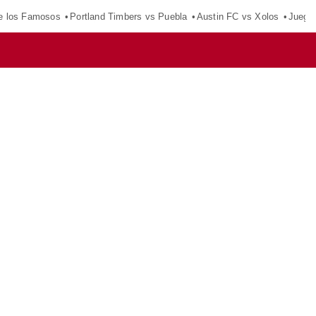
e los Famosos
Portland Timbers vs Puebla
Austin FC vs Xolos
Juego