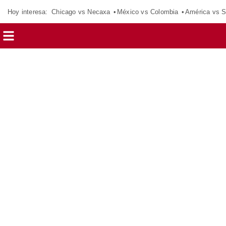
Hoy interesa:
Chicago vs Necaxa
México vs Colombia
América vs S