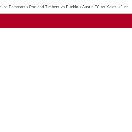
e los Famosos
Portland Timbers vs Puebla
Austin FC vs Xolos
Juego