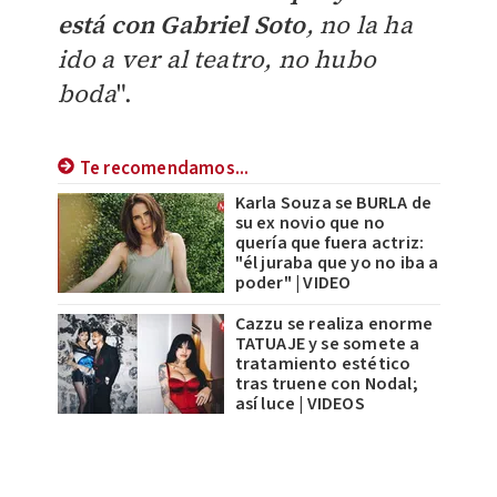
está con Gabriel Soto
, no la ha
ido a ver al teatro, no hubo
boda
".
Te recomendamos...
Karla Souza se BURLA de
su ex novio que no
quería que fuera actriz:
"él juraba que yo no iba a
poder" | VIDEO
Cazzu se realiza enorme
TATUAJE y se somete a
tratamiento estético
tras truene con Nodal;
así luce | VIDEOS