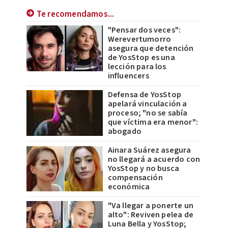
Te recomendamos...
"Pensar dos veces":
Werevertumorro
asegura que detención
de YosStop es una
lección para los
influencers
Defensa de YosStop
apelará vinculación a
proceso; "no se sabía
que víctima era menor":
abogado
Ainara Suárez asegura
no llegará a acuerdo con
YosStop y no busca
compensación
económica
"Va llegar a ponerte un
alto": Reviven pelea de
Luna Bella y YosStop;