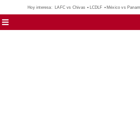
Hoy interesa:
LAFC vs Chivas
LCDLF
México vs Pana