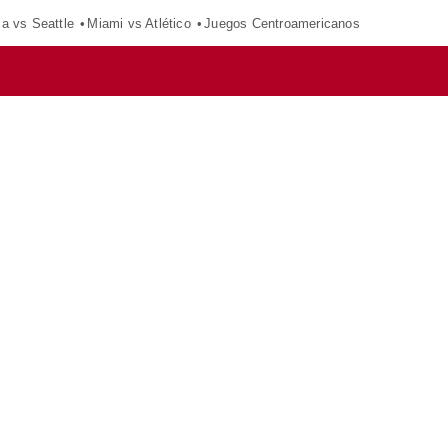
ca vs Seattle
Miami vs Atlético
Juegos Centroamericanos