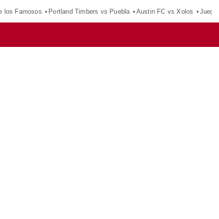
e los Famosos
Portland Timbers vs Puebla
Austin FC vs Xolos
Juego