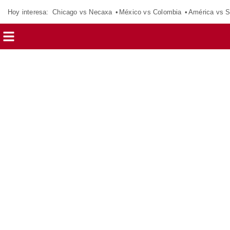
Hoy interesa:
Chicago vs Necaxa
México vs Colombia
América vs S