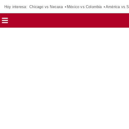
Hoy interesa:
Chicago vs Necaxa
México vs Colombia
América vs S