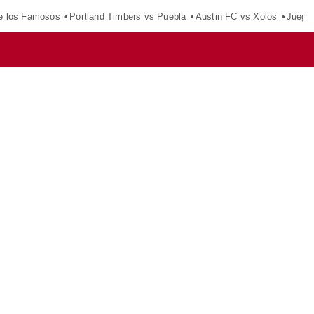
e los Famosos
Portland Timbers vs Puebla
Austin FC vs Xolos
Juego