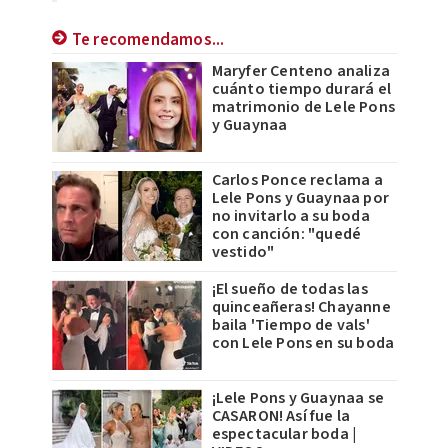
Te recomendamos...
Maryfer Centeno analiza
cuánto tiempo durará el
matrimonio de Lele Pons
y Guaynaa
Carlos Ponce reclama a
Lele Pons y Guaynaa por
no invitarlo a su boda
con canción: "quedé
vestido"
¡El sueño de todas las
quinceañeras! Chayanne
baila 'Tiempo de vals'
con Lele Pons en su boda
¡Lele Pons y Guaynaa se
CASARON! Así fue la
espectacular boda |