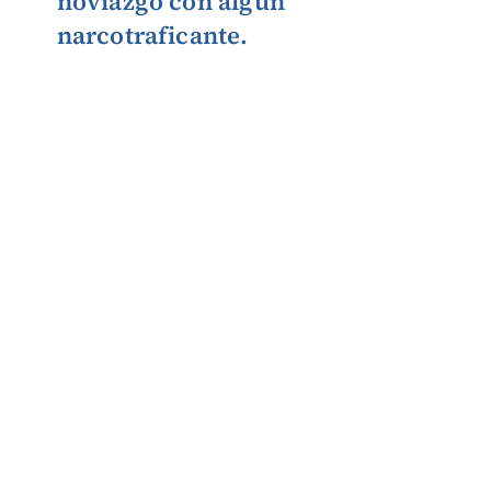
noviazgo con algún
narcotraficante.