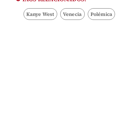
Kanye West
Venecia
Polémica