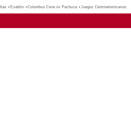
tlas
Exatlón
Columbus Crew vs Pachuca
Juegos Centroamericanos