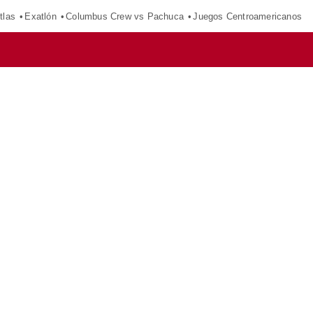
tlas
Exatlón
Columbus Crew vs Pachuca
Juegos Centroamericanos