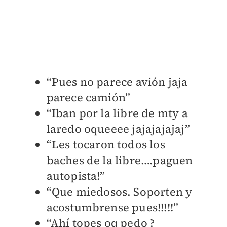
“Pues no parece avión jaja
parece camión”
“Iban por la libre de mty a
laredo oqueeee jajajajajaj”
“Les tocaron todos los
baches de la libre….paguen
autopista!”
“Que miedosos. Soporten y
acostumbrense pues!!!!!”
“Ahí topes oq pedo ?