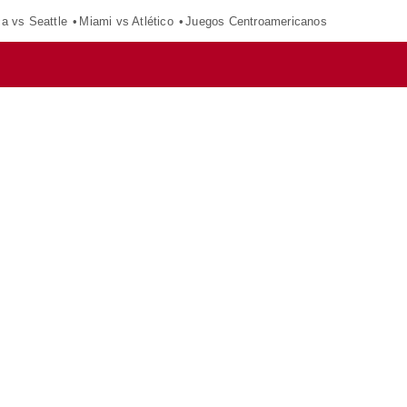
ca vs Seattle
Miami vs Atlético
Juegos Centroamericanos