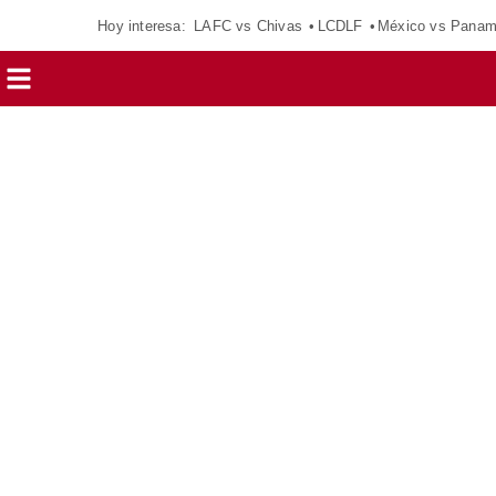
Hoy interesa:
LAFC vs Chivas
LCDLF
México vs Pana