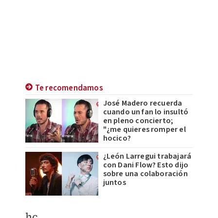
Te recomendamos
José Madero recuerda
cuando un fan lo insultó
en pleno concierto;
"¿me quieres romper el
hocico?
¿León Larregui trabajará
con Dani Flow? Esto dijo
sobre una colaboración
juntos
hc