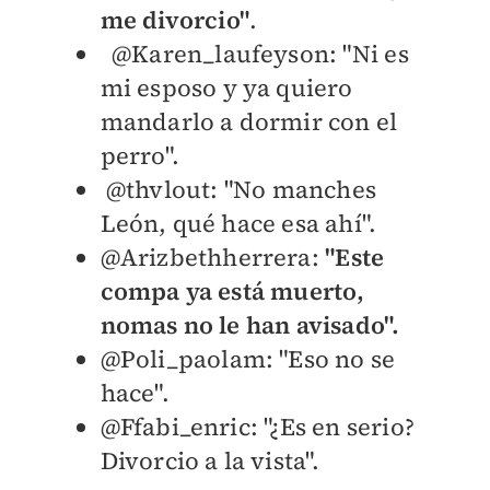
me divorcio"
.
@Karen_laufeyson: "N
i es
mi esposo y ya quiero
mandarlo a dormir con el
perro".
@thvlout: "N
o manches
León, qué hace esa ahí".
@Arizbethherrera:
"E
ste
compa ya está muerto,
nomas no le han avisado".
@Poli_paolam: "Eso no se
hace".
@Ffabi_enric: "¿Es en serio?
Divorcio a la vista".