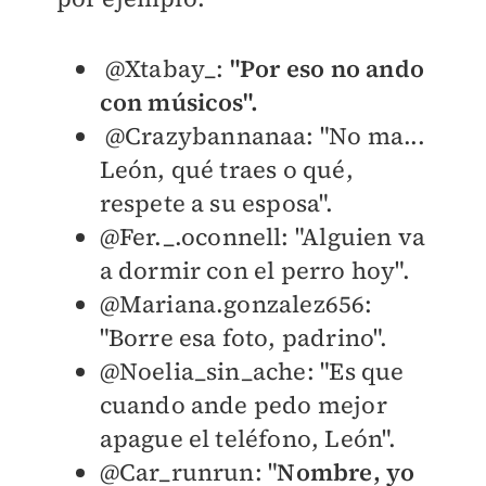
@Xtabay_:
"P
or eso no ando
con músicos".
@Crazybannanaa: "N
o ma...
León, qué traes o qué,
respete a su esposa".
@Fer._.oconnell: "A
lguien va
a dormir con el perro hoy".
@Mariana.gonzalez656:
"Borre esa foto, padrino".
@Noelia_sin_ache: "E
s que
cuando ande pedo mejor
apague el teléfono, León".
@Car_runrun: "
No
mbre, yo