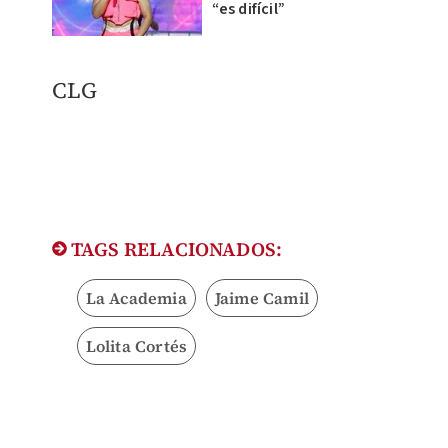
“es difícil”
CLG​
TAGS RELACIONADOS:
La Academia
Jaime Camil
Lolita Cortés