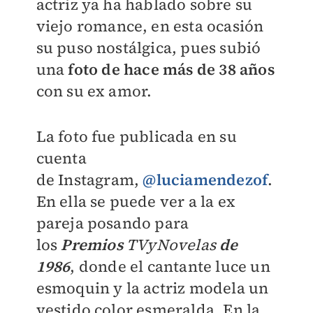
actriz ya ha hablado sobre su
viejo romance, en esta ocasión
su puso nostálgica, pues subió
una
foto de hace más de 38 años
con su ex amor.
La foto fue publicada en su
cuenta
de
Instagram,
@luciamendezof
.
En ella se puede ver a la ex
pareja posando para
los
Premios
TVyNovelas
de
1986
, donde el cantante luce un
esmoquin y la actriz modela un
vestido color esmeralda. En la