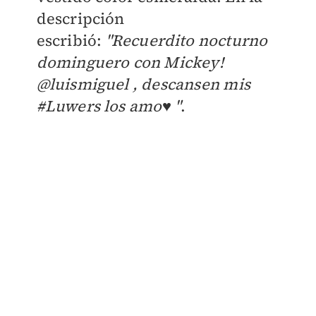
descripción
escribió:
"Recuerdito nocturno
dominguero con Mickey!
@luismiguel , descansen mis
#Luwers los a
mo♥️ "
.