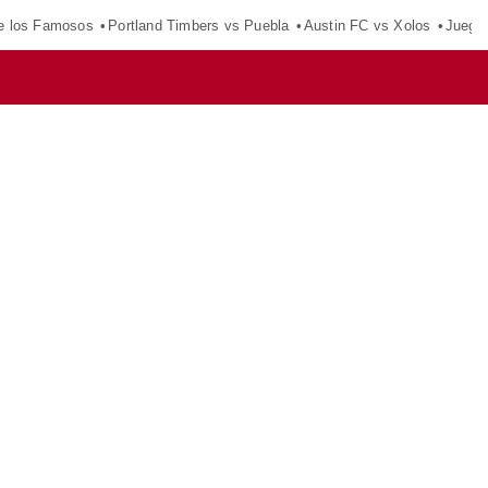
e los Famosos
Portland Timbers vs Puebla
Austin FC vs Xolos
Juego