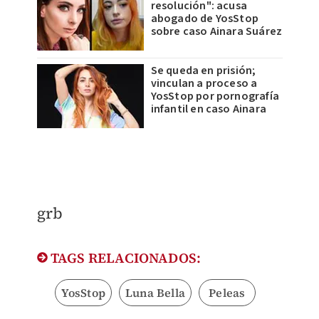
resolución": acusa
abogado de YosStop
sobre caso Ainara Suárez
Se queda en prisión;
vinculan a proceso a
YosStop por pornografía
infantil en caso Ainara
​grb
TAGS RELACIONADOS:
YosStop
Luna Bella
Peleas