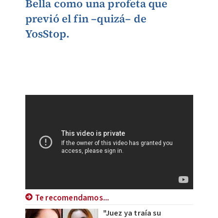
Bella como una profeta que
previó el fin –quizá– de
YosStop.
Te recomendamos...
"Juez ya traía su