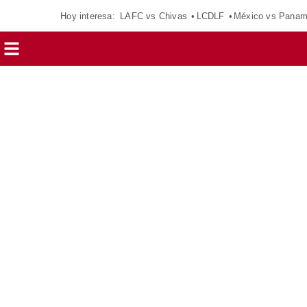
Hoy interesa:
LAFC vs Chivas
LCDLF
México vs Pana