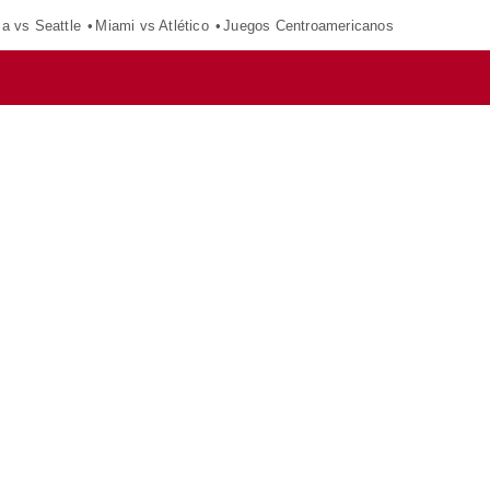
ca vs Seattle
Miami vs Atlético
Juegos Centroamericanos