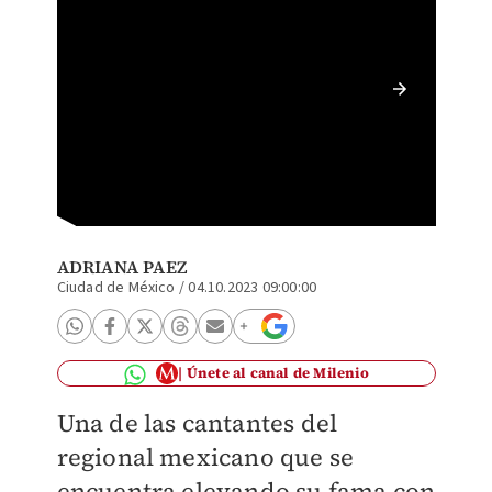
Redes c
su form
ADRIANA PAEZ
Ciudad de México
/
04.10.2023 09:00:00
Únete al canal de Milenio
Una de las cantantes del
regional mexicano que se
encuentra elevando su fama con