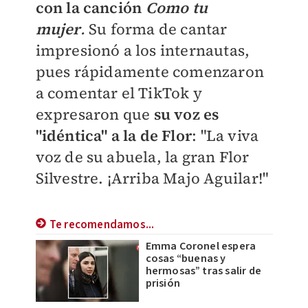
con la canción
Como tu
mujer
.
Su forma de cantar
impresionó a los internautas,
pues r
ápidamente comenzaron
a comentar el TikTok y
expresaron que
su voz es
"idéntica" a la de Flor
: "
La viva
voz de su abuela, la gran Flor
Silvestre. ¡Arriba Majo Aguilar!"
Te recomendamos...
Emma Coronel espera
cosas “buenas y
hermosas” tras salir de
prisión