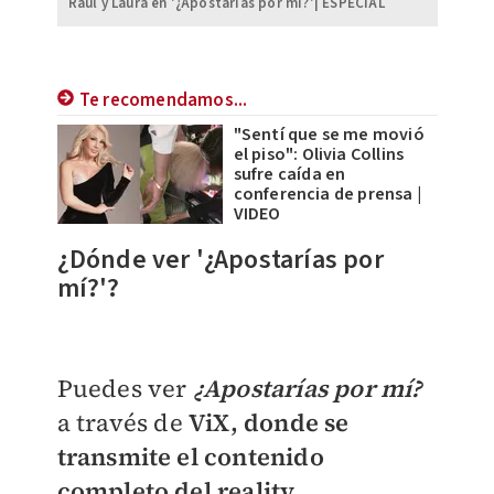
Raúl y Laura en '¿Apostarías por mí?'| ESPECIAL
Te recomendamos...
"Sentí que se me movió
el piso": Olivia Collins
sufre caída en
conferencia de prensa |
VIDEO
​¿Dónde ver '¿Apostarías por
mí?'?
Puedes ver
¿Apostarías por mí?
a través de
ViX, donde se
transmite el contenido
completo del reality,