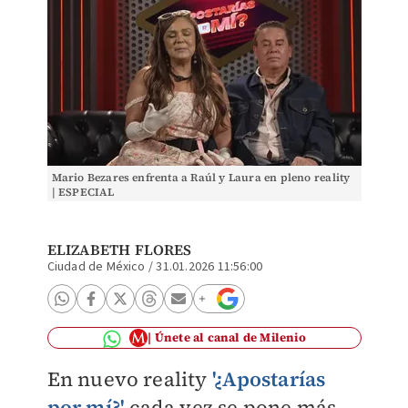
Mario Bezares enfrenta a Raúl y Laura en pleno reality
| ESPECIAL
ELIZABETH FLORES
Ciudad de México
/
31.01.2026 11:56:00
Únete al canal de Milenio
En nuevo reality
'¿Apostarías
por mí?'
cada vez se pone más